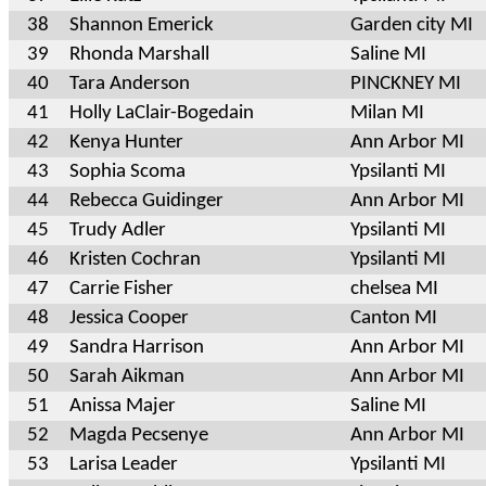
38
Shannon Emerick
Garden city MI
39
Rhonda Marshall
Saline MI
40
Tara Anderson
PINCKNEY MI
41
Holly LaClair-Bogedain
Milan MI
42
Kenya Hunter
Ann Arbor MI
43
Sophia Scoma
Ypsilanti MI
44
Rebecca Guidinger
Ann Arbor MI
45
Trudy Adler
Ypsilanti MI
46
Kristen Cochran
Ypsilanti MI
47
Carrie Fisher
chelsea MI
48
Jessica Cooper
Canton MI
49
Sandra Harrison
Ann Arbor MI
50
Sarah Aikman
Ann Arbor MI
51
Anissa Majer
Saline MI
52
Magda Pecsenye
Ann Arbor MI
53
Larisa Leader
Ypsilanti MI