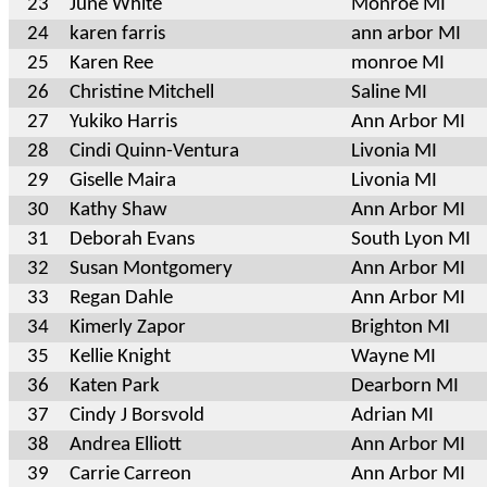
23
June White
Monroe MI
24
karen farris
ann arbor MI
25
Karen Ree
monroe MI
26
Christine Mitchell
Saline MI
27
Yukiko Harris
Ann Arbor MI
28
Cindi Quinn-Ventura
Livonia MI
29
Giselle Maira
Livonia MI
30
Kathy Shaw
Ann Arbor MI
31
Deborah Evans
South Lyon MI
32
Susan Montgomery
Ann Arbor MI
33
Regan Dahle
Ann Arbor MI
34
Kimerly Zapor
Brighton MI
35
Kellie Knight
Wayne MI
36
Katen Park
Dearborn MI
37
Cindy J Borsvold
Adrian MI
38
Andrea Elliott
Ann Arbor MI
39
Carrie Carreon
Ann Arbor MI