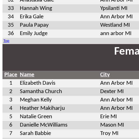
32
Anastasia Gale
Ann Arbor MI
33
Hannah Wing
Ypsilanti MI
34
Erika Gale
Ann Arbor MI
35
Paula Papay
Westland MI
36
Emily Judge
ann arbor MI
Top
Fema
Place
Name
City
1
Elizabeth Davis
Ann Arbor MI
2
Samantha Church
Dexter MI
3
Meghan Kelly
Ann Arbor MI
4
Heather Makiharju
Ann Arbor MI
5
Natalie Green
Erie MI
6
Danielle McWilliams
Mason MI
7
Sarah Babbie
Troy MI