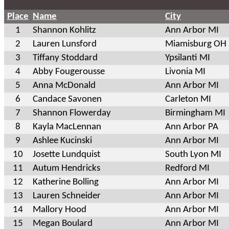
Place
Name
City
1
Shannon Kohlitz
Ann Arbor MI
2
Lauren Lunsford
Miamisburg OH
3
Tiffany Stoddard
Ypsilanti MI
4
Abby Fougerousse
Livonia MI
5
Anna McDonald
Ann Arbor MI
6
Candace Savonen
Carleton MI
7
Shannon Flowerday
Birmingham MI
8
Kayla MacLennan
Ann Arbor PA
9
Ashlee Kucinski
Ann Arbor MI
10
Josette Lundquist
South Lyon MI
11
Autum Hendricks
Redford MI
12
Katherine Bolling
Ann Arbor MI
13
Lauren Schneider
Ann Arbor MI
14
Mallory Hood
Ann Arbor MI
15
Megan Boulard
Ann Arbor MI