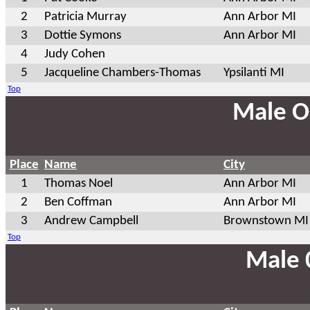
2
Patricia Murray
Ann Arbor MI
3
Dottie Symons
Ann Arbor MI
4
Judy Cohen
5
Jacqueline Chambers-Thomas
Ypsilanti MI
Top
Male O
Place
Name
City
1
Thomas Noel
Ann Arbor MI
2
Ben Coffman
Ann Arbor MI
3
Andrew Campbell
Brownstown MI
Top
Male 