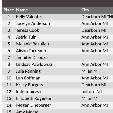
Place
Name
City
1
Kelly Valente
Dearborn MICH
2
Jocelyn Anderson
Ann Arbor MI
3
Teresa Cook
Dearborn MI
4
Astrid Tuin
Ann Arbor MI
5
Melanie Beaulieu
Ann Arbor MI
6
Alison Torreano
Ann Arbor MI
7
Jennifer Disouza
8
Lindsay Pawlowski
Ann Arbor MI
9
Asia Renning
Milan MI
10
Lan Coffman
Ann Arbor MI
11
Kristy Burgess
Dearborn MI
12
kate tobiczyk
milford MI
13
Elisabeth Rogerson
Milan MI
14
Megan Lineberger
Ann Arbor MI
15
Amy Morse