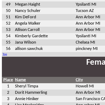
49
Megan Haight
Ypsilanti MI
50
Nancy Schuler
Tucson AZ
51
Kim DeFord
Ann Arbor MI
52
Angela Walker
Ann Arbor MI
53
Allison Carroll
Ann Arbor MI
54
Kimberly Gardette
Ypsilanti MI
55
Jana Wilson
Chelsea MI
56
allison sawchuk
pinckney MI
Top
Fema
Place
Name
City
1
Sheryl Timpa
Howell MI
2
Dorit Hammerling
Ann Arbor MI
3
Annie Hiniker
San Francisco C