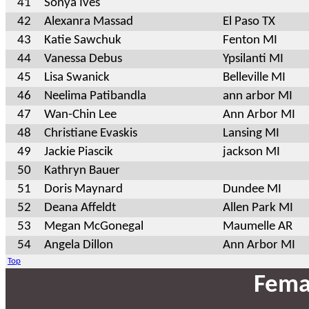
41
Sonya Ives
42
Alexanra Massad
El Paso TX
43
Katie Sawchuk
Fenton MI
44
Vanessa Debus
Ypsilanti MI
45
Lisa Swanick
Belleville MI
46
Neelima Patibandla
ann arbor MI
47
Wan-Chin Lee
Ann Arbor MI
48
Christiane Evaskis
Lansing MI
49
Jackie Piascik
jackson MI
50
Kathryn Bauer
51
Doris Maynard
Dundee MI
52
Deana Affeldt
Allen Park MI
53
Megan McGonegal
Maumelle AR
54
Angela Dillon
Ann Arbor MI
Top
Fema