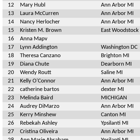
12
Mary Hubl
Ann Arbor MI
13
Laura McCurren
Ann Arbor MI
14
Nancy Herlocher
Ann Arbor MI
15
Kristen M. Brown
East Woodstock
16
Anna Mapv
17
Lynn Addington
Washington DC
18
Theresa Canzano
Brighton MI
19
Diana Chute
Dearborn MI
20
Wendy Routt
Saline MI
21
Kelly O'Connor
Ann Arbor MI
22
catherine bartos
dexter MI
23
Melinda Baird
MICHIGAN
24
Audrey DiMarzo
Ann Arbor MI
25
Kerry Minshew
Canton MI
26
Rebekah Ashley
Ypsilanti MI
27
Cristina Oliveira
Ann Arbor MI