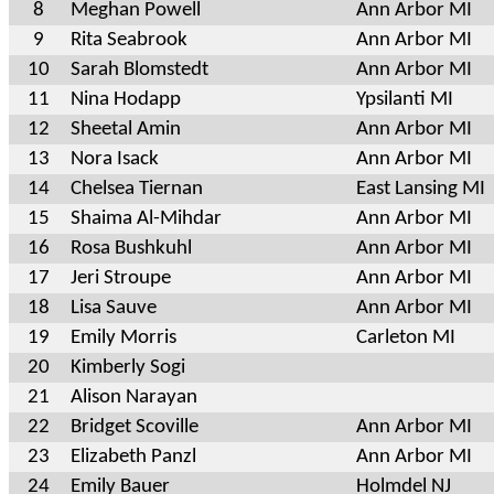
8
Meghan Powell
Ann Arbor MI
9
Rita Seabrook
Ann Arbor MI
10
Sarah Blomstedt
Ann Arbor MI
11
Nina Hodapp
Ypsilanti MI
12
Sheetal Amin
Ann Arbor MI
13
Nora Isack
Ann Arbor MI
14
Chelsea Tiernan
East Lansing MI
15
Shaima Al-Mihdar
Ann Arbor MI
16
Rosa Bushkuhl
Ann Arbor MI
17
Jeri Stroupe
Ann Arbor MI
18
Lisa Sauve
Ann Arbor MI
19
Emily Morris
Carleton MI
20
Kimberly Sogi
21
Alison Narayan
22
Bridget Scoville
Ann Arbor MI
23
Elizabeth Panzl
Ann Arbor MI
24
Emily Bauer
Holmdel NJ