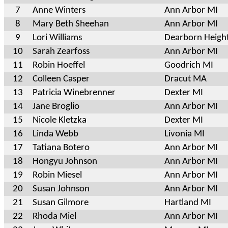
7
Anne Winters
Ann Arbor MI
8
Mary Beth Sheehan
Ann Arbor MI
9
Lori Williams
Dearborn Heigh
10
Sarah Zearfoss
Ann Arbor MI
11
Robin Hoeffel
Goodrich MI
12
Colleen Casper
Dracut MA
13
Patricia Winebrenner
Dexter MI
14
Jane Broglio
Ann Arbor MI
15
Nicole Kletzka
Dexter MI
16
Linda Webb
Livonia MI
17
Tatiana Botero
Ann Arbor MI
18
Hongyu Johnson
Ann Arbor MI
19
Robin Miesel
Ann Arbor MI
20
Susan Johnson
Ann Arbor MI
21
Susan Gilmore
Hartland MI
22
Rhoda Miel
Ann Arbor MI