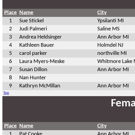
Place
Name
City
1
Sue Stickel
Ypsilanti MI
2
Judi Palmeri
Saline MS
3
Andrea Heldsinger
Ann Arbor MI
4
Kathleen Bauer
Holmdel NJ
5
carol parker
northville MI
6
Laura Myers-Meske
Whitmore Lake 
7
Susan Dillon
Ann Arbor MI
8
Nan Hunter
9
Kathryn McMillan
Ann Arbor MI
Top
Fema
Place
Name
City
1
Pat Cooke
Ann Arbor MI