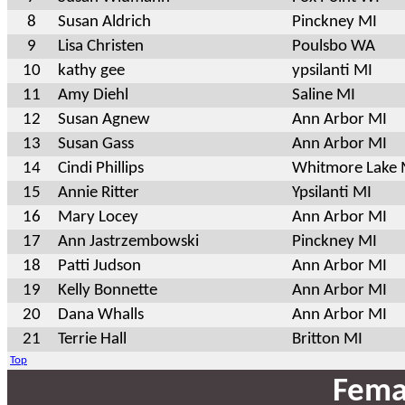
8
Susan Aldrich
Pinckney MI
9
Lisa Christen
Poulsbo WA
10
kathy gee
ypsilanti MI
11
Amy Diehl
Saline MI
12
Susan Agnew
Ann Arbor MI
13
Susan Gass
Ann Arbor MI
14
Cindi Phillips
Whitmore Lake 
15
Annie Ritter
Ypsilanti MI
16
Mary Locey
Ann Arbor MI
17
Ann Jastrzembowski
Pinckney MI
18
Patti Judson
Ann Arbor MI
19
Kelly Bonnette
Ann Arbor MI
20
Dana Whalls
Ann Arbor MI
21
Terrie Hall
Britton MI
Top
Fema