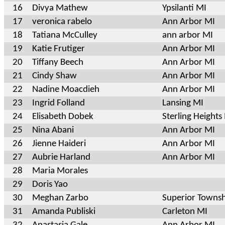
16
Divya Mathew
Ypsilanti MI
17
veronica rabelo
Ann Arbor MI
18
Tatiana McCulley
ann arbor MI
19
Katie Frutiger
Ann Arbor MI
20
Tiffany Beech
Ann Arbor MI
21
Cindy Shaw
Ann Arbor MI
22
Nadine Moacdieh
Ann Arbor MI
23
Ingrid Folland
Lansing MI
24
Elisabeth Dobek
Sterling Heights
25
Nina Abani
Ann Arbor MI
26
Jienne Haideri
Ann Arbor MI
27
Aubrie Harland
Ann Arbor MI
28
Maria Morales
29
Doris Yao
30
Meghan Zarbo
Superior Towns
31
Amanda Publiski
Carleton MI