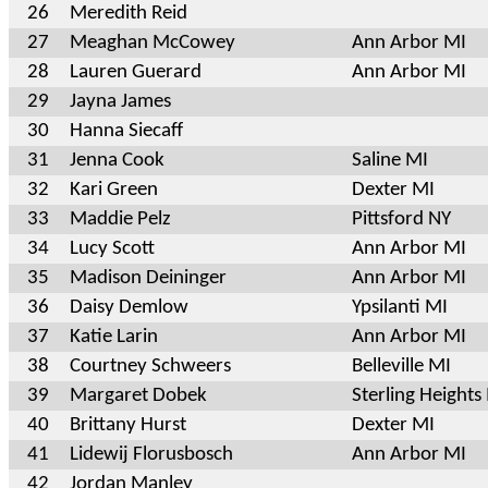
26
Meredith Reid
27
Meaghan McCowey
Ann Arbor MI
28
Lauren Guerard
Ann Arbor MI
29
Jayna James
30
Hanna Siecaff
31
Jenna Cook
Saline MI
32
Kari Green
Dexter MI
33
Maddie Pelz
Pittsford NY
34
Lucy Scott
Ann Arbor MI
35
Madison Deininger
Ann Arbor MI
36
Daisy Demlow
Ypsilanti MI
37
Katie Larin
Ann Arbor MI
38
Courtney Schweers
Belleville MI
39
Margaret Dobek
Sterling Heights
40
Brittany Hurst
Dexter MI
41
Lidewij Florusbosch
Ann Arbor MI
42
Jordan Manley