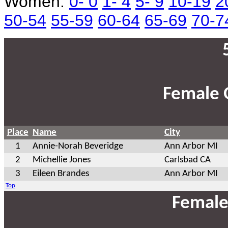
Women:
0- 0
1- 4
5- 9
10-19
2
50-54
55-59
60-64
65-69
70-7
Female 
Place
Name
City
1
Annie-Norah Beveridge
Ann Arbor MI
2
Michellie Jones
Carlsbad CA
3
Eileen Brandes
Ann Arbor MI
Top
Female