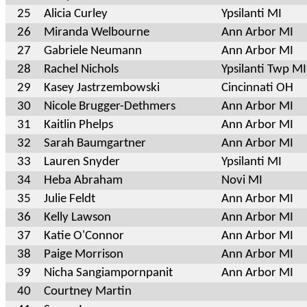
25
Alicia Curley
Ypsilanti MI
26
Miranda Welbourne
Ann Arbor MI
27
Gabriele Neumann
Ann Arbor MI
28
Rachel Nichols
Ypsilanti Twp MI
29
Kasey Jastrzembowski
Cincinnati OH
30
Nicole Brugger-Dethmers
Ann Arbor MI
31
Kaitlin Phelps
Ann Arbor MI
32
Sarah Baumgartner
Ann Arbor MI
33
Lauren Snyder
Ypsilanti MI
34
Heba Abraham
Novi MI
35
Julie Feldt
Ann Arbor MI
36
Kelly Lawson
Ann Arbor MI
37
Katie O'Connor
Ann Arbor MI
38
Paige Morrison
Ann Arbor MI
39
Nicha Sangiampornpanit
Ann Arbor MI
40
Courtney Martin