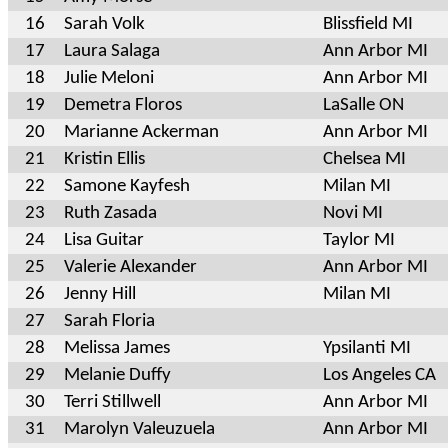
16
Sarah Volk
Blissfield MI
17
Laura Salaga
Ann Arbor MI
18
Julie Meloni
Ann Arbor MI
19
Demetra Floros
LaSalle ON
20
Marianne Ackerman
Ann Arbor MI
21
Kristin Ellis
Chelsea MI
22
Samone Kayfesh
Milan MI
23
Ruth Zasada
Novi MI
24
Lisa Guitar
Taylor MI
25
Valerie Alexander
Ann Arbor MI
26
Jenny Hill
Milan MI
27
Sarah Floria
28
Melissa James
Ypsilanti MI
29
Melanie Duffy
Los Angeles CA
30
Terri Stillwell
Ann Arbor MI
31
Marolyn Valeuzuela
Ann Arbor MI