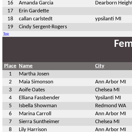
16
Amanda Garcia
Dearborn Heigh
17
Erin Gardette
18
callan carlstedt
ypsilanti MI
19
Cindy Sergent-Rogers
Top
Fem
Place
Name
City
1
Martha Josen
2
Maia Simonson
Ann Arbor MI
3
Aoife Oates
Chelsea MI
4
Elliana Fassbender
Ypsilanti MI
5
Isbella Showman
Redmond WA
6
Marina Carroll
Ann Arbor MI
7
Sierra Suntheimer
Chelsea MI
8
Lily Harrison
Ann Arbor MI