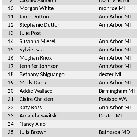
9
Castille Asmann
Northville MI
10
Morgan White
monroe MI
11
Janie Dutton
Ann Arbor MI
12
Stephanie Dutton
Ann Arbor MI
13
Julie Post
14
Susanna Miesel
Ann Arbor MI
15
Sylvie Isaac
Ann Arbor MI
16
Meghan Knox
Ann Arbor MI
17
Jennifer Johnson
Ann Arbor MI
18
Bethany Shiguango
dexter MI
19
Molly Dahle
Ann Arbor MI
20
Addie Wallace
Birmingham MI
21
Claire Christen
Poulsbo WA
22
Katy Ross
Ann Arbor MI
23
Amanda Savitski
Dexter MI
24
Nancy Xiao
25
Julia Brown
Bethesda MD