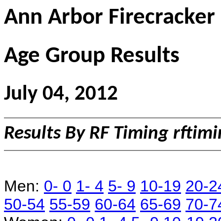
Ann Arbor Firecracker
Age Group Results
July 04, 2012
Results By RF Timing rfti
Men:
0- 0
1- 4
5- 9
10-19
20-2
50-54
55-59
60-64
65-69
70-7