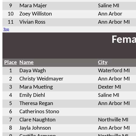
9
Mara Majer
Saline MI
10
Zoey Williston
Ann Arbor
11
Vivian Ross
Ann Arbor MI
Top
Fema
Place
Name
City
1
Daya Wagh
Waterford MI
2
Christy Weidmayer
Ann Arbor MI
3
Mara Mueting
Dexter MI
4
Emily Diehl
Saline MI
5
Theresa Regan
Ann Arbor MI
6
Catherinos Stono
7
Clare Naughton
Northville MI
8
Jayla Johnson
Ann Arbor MI