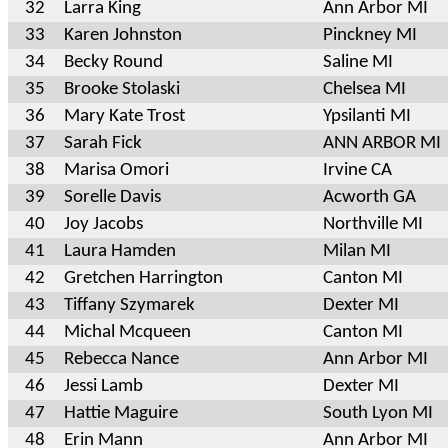
32
Larra King
Ann Arbor MI
33
Karen Johnston
Pinckney MI
34
Becky Round
Saline MI
35
Brooke Stolaski
Chelsea MI
36
Mary Kate Trost
Ypsilanti MI
37
Sarah Fick
ANN ARBOR MI
38
Marisa Omori
Irvine CA
39
Sorelle Davis
Acworth GA
40
Joy Jacobs
Northville MI
41
Laura Hamden
Milan MI
42
Gretchen Harrington
Canton MI
43
Tiffany Szymarek
Dexter MI
44
Michal Mcqueen
Canton MI
45
Rebecca Nance
Ann Arbor MI
46
Jessi Lamb
Dexter MI
47
Hattie Maguire
South Lyon MI
48
Erin Mann
Ann Arbor MI