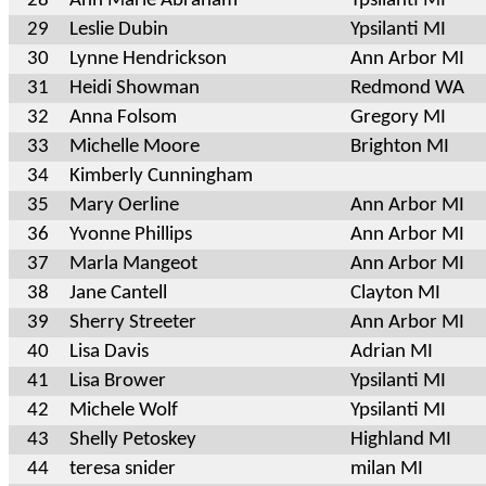
28
Ann Marie Abraham
Ypsilanti MI
29
Leslie Dubin
Ypsilanti MI
30
Lynne Hendrickson
Ann Arbor MI
31
Heidi Showman
Redmond WA
32
Anna Folsom
Gregory MI
33
Michelle Moore
Brighton MI
34
Kimberly Cunningham
35
Mary Oerline
Ann Arbor MI
36
Yvonne Phillips
Ann Arbor MI
37
Marla Mangeot
Ann Arbor MI
38
Jane Cantell
Clayton MI
39
Sherry Streeter
Ann Arbor MI
40
Lisa Davis
Adrian MI
41
Lisa Brower
Ypsilanti MI
42
Michele Wolf
Ypsilanti MI
43
Shelly Petoskey
Highland MI
44
teresa snider
milan MI