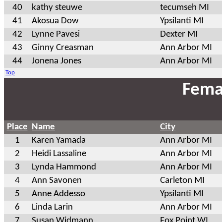
40
kathy steuwe
tecumseh MI
41
Akosua Dow
Ypsilanti MI
42
Lynne Pavesi
Dexter MI
43
Ginny Creasman
Ann Arbor MI
44
Jonena Jones
Ann Arbor MI
Top
Fema
Place
Name
City
1
Karen Yamada
Ann Arbor MI
2
Heidi Lassaline
Ann Arbor MI
3
Lynda Hammond
Ann Arbor MI
4
Ann Savonen
Carleton MI
5
Anne Addesso
Ypsilanti MI
6
Linda Larin
Ann Arbor MI
7
Susan Widmann
Fox Point WI