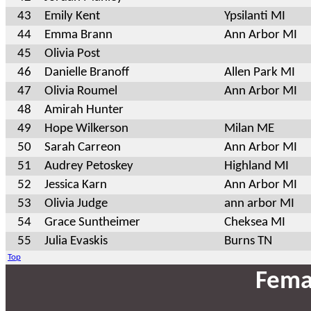
43
Emily Kent
Ypsilanti MI
44
Emma Brann
Ann Arbor MI
45
Olivia Post
46
Danielle Branoff
Allen Park MI
47
Olivia Roumel
Ann Arbor MI
48
Amirah Hunter
49
Hope Wilkerson
Milan ME
50
Sarah Carreon
Ann Arbor MI
51
Audrey Petoskey
Highland MI
52
Jessica Karn
Ann Arbor MI
53
Olivia Judge
ann arbor MI
54
Grace Suntheimer
Cheksea MI
55
Julia Evaskis
Burns TN
Top
Fema