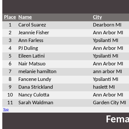
Place
Name
City
1
Carol Suarez
Dearborn MI
2
Jeannie Fisher
Ann Arbor MI
3
Ann Farless
Ypsilanti MI
4
PJ Duling
Ann Arbor MI
5
Eileen Latini
Ypsilanti MI
6
Nair Matsuo
Ann Arbor MI
7
melanie hamilton
ann arbor MI
8
Fancene Lundy
Ypsilanti MI
9
Dana Strickland
haslett MI
10
Nancy Culotta
Ann Arbor MI
11
Sarah Waldman
Garden City MI
Top
Fema