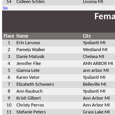
54
Colleen Schlim
Livonia MI
Top
Fema
Place
Name
City
1
Erin Larusso
Ypsilanti MI
2
Pamela Walker
Westland MI
3
Danie Matusik
Chelsea MI
4
Jennifer Fike
ANN ARBOR MI
5
Gianna Lete
ann arbor MI
6
Karen Vetor
Ypsilanti MI
7
Elizabeth Schweers
Belleville MI
8
Ann Raubuch
Ypsilanti MI
9
Kristi Gilbert
Ann Arbor MI
10
Christy Perros
Ann Arbor MI
11
Stefanie Peters
Grass Lake MI