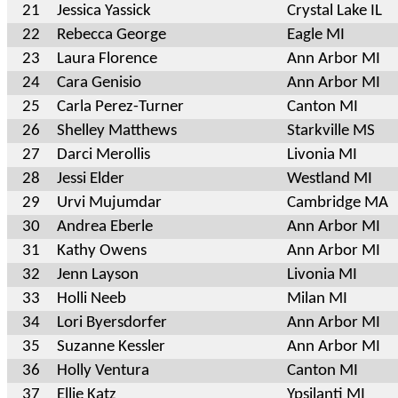
21
Jessica Yassick
Crystal Lake IL
22
Rebecca George
Eagle MI
23
Laura Florence
Ann Arbor MI
24
Cara Genisio
Ann Arbor MI
25
Carla Perez-Turner
Canton MI
26
Shelley Matthews
Starkville MS
27
Darci Merollis
Livonia MI
28
Jessi Elder
Westland MI
29
Urvi Mujumdar
Cambridge MA
30
Andrea Eberle
Ann Arbor MI
31
Kathy Owens
Ann Arbor MI
32
Jenn Layson
Livonia MI
33
Holli Neeb
Milan MI
34
Lori Byersdorfer
Ann Arbor MI
35
Suzanne Kessler
Ann Arbor MI
36
Holly Ventura
Canton MI
37
Ellie Katz
Ypsilanti MI