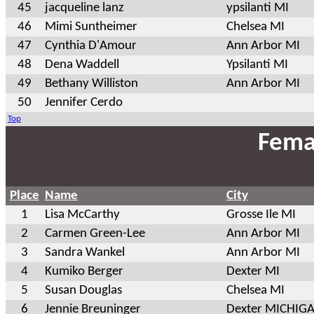
45
jacqueline lanz
ypsilanti MI
46
Mimi Suntheimer
Chelsea MI
47
Cynthia D'Amour
Ann Arbor MI
48
Dena Waddell
Ypsilanti MI
49
Bethany Williston
Ann Arbor MI
50
Jennifer Cerdo
Top
Fema
Place
Name
City
1
Lisa McCarthy
Grosse Ile MI
2
Carmen Green-Lee
Ann Arbor MI
3
Sandra Wankel
Ann Arbor MI
4
Kumiko Berger
Dexter MI
5
Susan Douglas
Chelsea MI
6
Jennie Breuninger
Dexter MICHIG