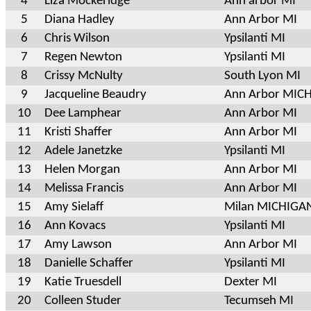
4
Liza Mockeridge
Ann arbor MI
5
Diana Hadley
Ann Arbor MI
6
Chris Wilson
Ypsilanti MI
7
Regen Newton
Ypsilanti MI
8
Crissy McNulty
South Lyon MI
9
Jacqueline Beaudry
Ann Arbor MIC
10
Dee Lamphear
Ann Arbor MI
11
Kristi Shaffer
Ann Arbor MI
12
Adele Janetzke
Ypsilanti MI
13
Helen Morgan
Ann Arbor MI
14
Melissa Francis
Ann Arbor MI
15
Amy Sielaff
Milan MICHIGA
16
Ann Kovacs
Ypsilanti MI
17
Amy Lawson
Ann Arbor MI
18
Danielle Schaffer
Ypsilanti MI
19
Katie Truesdell
Dexter MI
20
Colleen Studer
Tecumseh MI